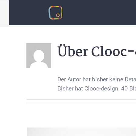
Zum
Clooc-design
Inhalt
springen
Über
Clooc-
Der Autor hat bisher keine Det
Bisher hat Clooc-design, 40 Bl