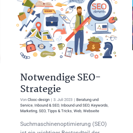
Notwendige SEO-
Strategie
Von
Clooc-design
|
3. Juli 2023
|
Beratung und
Service
,
Inbound & SEO
,
Inbound und SEO
,
Keywords
,
Marketing
,
SEO
,
Tipps & Tricks
,
Web
,
Webseite
Suchmaschinenoptimierung (SEO)
ist ein wichtiger Bestandteil der