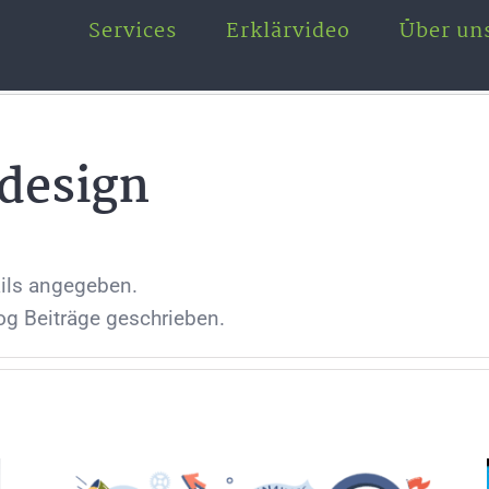
Services
Erklärvideo
Über un
design
ails angegeben.
og Beiträge geschrieben.