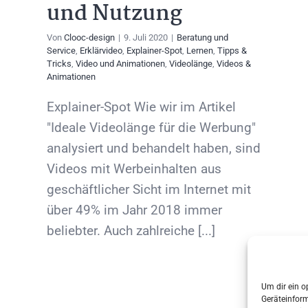
und Nutzung
Von
Clooc-design
|
9. Juli 2020
|
Beratung und
Service
,
Erklärvideo
,
Explainer-Spot
,
Lernen
,
Tipps &
Tricks
,
Video und Animationen
,
Videolänge
,
Videos &
Animationen
Explainer-Spot Wie wir im Artikel
"Ideale Videolänge für die Werbung"
analysiert und behandelt haben, sind
Videos mit Werbeinhalten aus
geschäftlicher Sicht im Internet mit
über 49% im Jahr 2018 immer
beliebter. Auch zahlreiche [...]
Um dir ein o
Geräteinfor