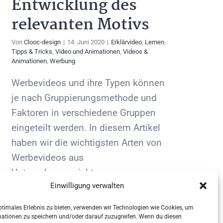
Entwicklung des
relevanten Motivs
Von
Clooc-design
|
14. Juni 2020
|
Erklärvideo
,
Lernen
,
Tipps & Tricks
,
Video und Animationen
,
Videos &
Animationen
,
Werbung
Werbevideos und ihre Typen können
je nach Gruppierungsmethode und
Faktoren in verschiedene Gruppen
eingeteilt werden. In diesem Artikel
haben wir die wichtigsten Arten von
Werbevideos aus
Unternehmenssicht
Einwilligung verwalten
zusammengefasst. Die Grundlage
der Verpflichtung und [...]
ptimales Erlebnis zu bieten, verwenden wir Technologien wie Cookies, um
mationen zu speichern und/oder darauf zuzugreifen. Wenn du diesen