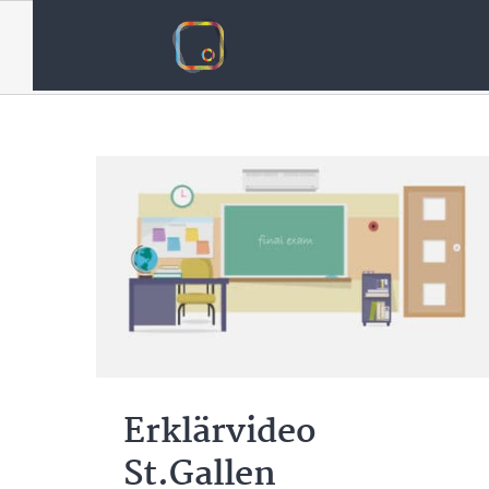
Zum
Videos & Animationen
Inhalt
springen
Erklärvideo
St.Gallen