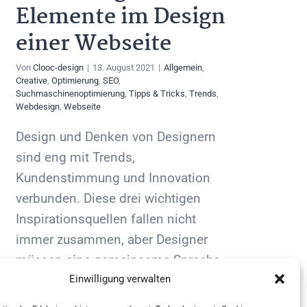
Elemente im Design
einer Webseite
Von
Clooc-design
|
13. August 2021
|
Allgemein
,
Creative
,
Optimierung
,
SEO
,
Suchmaschinenoptimierung
,
Tipps & Tricks
,
Trends
,
Webdesign
,
Webseite
Design und Denken von Designern
sind eng mit Trends,
Kundenstimmung und Innovation
verbunden. Diese drei wichtigen
Inspirationsquellen fallen nicht
immer zusammen, aber Designer
müssen eine gemeinsame Sprache
Einwilligung verwalten
der Kommunikation finden. Diese
Sprache sollte [...]