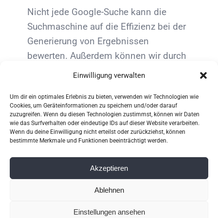
Nicht jede Google-Suche kann die
Suchmaschine auf die Effizienz bei der
Generierung von Ergebnissen
bewerten. Außerdem können wir durch
die Forschung, die wir normalerweise
Einwilligung verwalten
durchführen, nicht bewerten, wie
Um dir ein optimales Erlebnis zu bieten, verwenden wir Technologien wie
Websites in der Ergebnisliste
Cookies, um Geräteinformationen zu speichern und/oder darauf
eingestuft [...]
zuzugreifen. Wenn du diesen Technologien zustimmst, können wir Daten
wie das Surfverhalten oder eindeutige IDs auf dieser Website verarbeiten.
Wenn du deine Einwilligung nicht erteilst oder zurückziehst, können
bestimmte Merkmale und Funktionen beeinträchtigt werden.
Weiterlesen
Akzeptieren
Ablehnen
Einstellungen ansehen