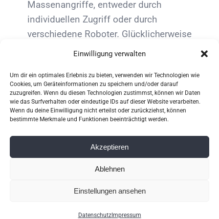
Massenangriffe, entweder durch
individuellen Zugriff oder durch
verschiedene Roboter. Glücklicherweise
bietet Site Protection zahlreiche
Einwilligung verwalten
Plugins, die sowohl kostenlos als auch
Um dir ein optimales Erlebnis zu bieten, verwenden wir Technologien wie
kostenlos heruntergeladen und
Cookies, um Geräteinformationen zu speichern und/oder darauf
installiert [...]
zuzugreifen. Wenn du diesen Technologien zustimmst, können wir Daten
wie das Surfverhalten oder eindeutige IDs auf dieser Website verarbeiten.
Wenn du deine Einwilligung nicht erteilst oder zurückziehst, können
bestimmte Merkmale und Funktionen beeinträchtigt werden.
Weiterlesen
Akzeptieren
Ablehnen
Einstellungen ansehen
Datenschutz
Impressum