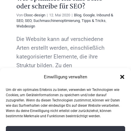
oder schreibe für SEO?
Von
Clooc-design
|
12. Mai 2020
|
Blog
,
Google
,
Inbound &
SEO
,
SEO
,
Suchmaschinenoptimierung
,
Tipps & Tricks
,
Webdesign
Die Website kann auf verschiedene
Arten erstellt werden, einschließlich
kategorisierter Elemente, die ihre
Struktur bilden. Zu den
Hauptelementen gehören: Seiten und
Einwilligung verwalten
Blog-Beiträge. Nehmen wir an, wir
Um dir ein optimales Erlebnis zu bieten, verwenden wir Technologien wie
haben eine Website für ein
Cookies, um Geräteinformationen zu speichern und/oder darauf
Unternehmen, auf [...]
zuzugreifen. Wenn du diesen Technologien zustimmst, können wir Daten
wie das Surfverhalten oder eindeutige IDs auf dieser Website verarbeiten.
Wenn du deine Einwilligung nicht erteilst oder zurückziehst, können
bestimmte Merkmale und Funktionen beeinträchtigt werden.
Weiterlesen